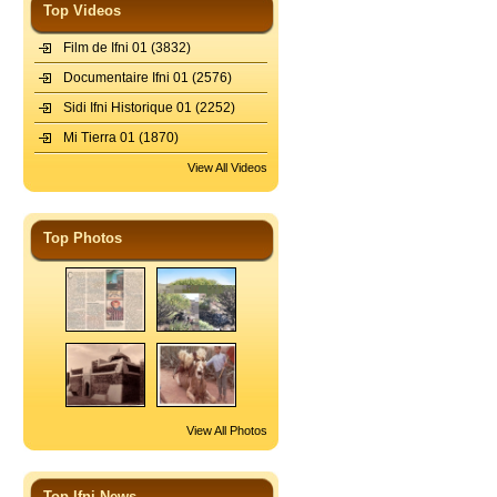
Top Videos
Film de Ifni 01
(3832)
Documentaire Ifni 01
(2576)
Sidi Ifni Historique 01
(2252)
Mi Tierra 01
(1870)
View All Videos
Top Photos
View All Photos
Top Ifni News