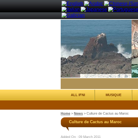
ALL IFNI
MUSIQUE
Home
>
News
>
Culture de Cactus au Maroc
Culture de Cactus au Maroc
Added On : 09 March 2011