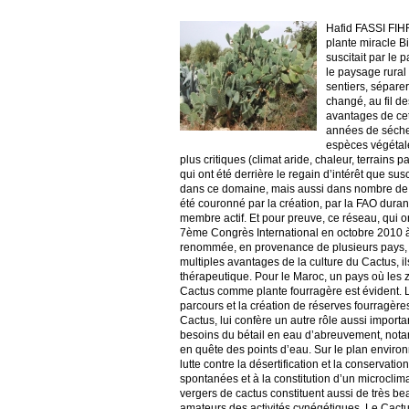
Hafid FASSI FIHRI Les promesses de la culture de Cactus au Maroc Un gisement à exploiter Une plante miracle Bien qu’introduit depuis longtemps au Maroc, le cactus (figuier de barbarie) ne suscitait par le passé que peu d’intérêt, d’autant plus que cette plante, fortement représentée dans le paysage rural du Royaume, ne fut utilisée que pour délimiter les parcelles cultivées et les sentiers, séparer les propriétés ou constituer des abris pour animaux (Zriba), mais cette donne a changé, au fil des années, avec les recherches scientifiques qui ont démontré les différents avantages de cette culture désormais prometteuse et à forte valeur ajoutée. La succession des années de sécheresse qu’a connu le Maroc, conjuguée au besoin pressant de trouver des espèces végétales peu exigeantes en eau et à grande adaptation aux conditions de milieu les plus critiques (climat aride, chaleur, terrains pauvres) et à forte valeur alimentaire et fourragère, sont des facteurs parmi d’autres qui ont été derrière le regain d’intérêt que suscite cette culture non seulement au Maroc, qui dispose d’un potentiel énorme dans ce domaine, mais aussi dans nombre de pays à travers le monde. L’intérêt grandissant pour cette plante miraculeuse a été couronné par la création, par la FAO durant les années 90, d’un réseau international « FAO- CactusNet» , dont le Maroc est membre actif. Et pour preuve, ce réseau, qui organise des messes scientifiques de grande envergure, a décidé de tenir son 7ème Congrès International en octobre 2010 à Agadir, avec la participation de plus de 500 chercheurs et experts de renommée, en provenance de plusieurs pays, notamment le Mexique, l’Argentine, le Chili, le Maroc et l’Italie. Concernant les multipl