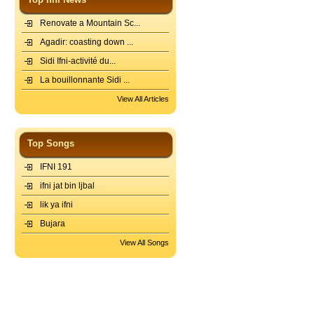
Renovate a Mountain Sc...
Agadir: coasting down ...
Sidi Ifni-activité du...
La bouillonnante Sidi ...
View All Articles
Top Songs
IFNI 191
ifni jat bin ljbal
lik ya ifni
Bujara
View All Songs