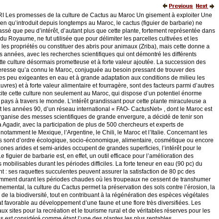
es avantages de la culture du Cactus, ils sont d’ordre écologique, socio-économique, alimentaire, cosmétique ou encore thérapeutique. Pour le Maroc, un pays où les zones arides et semi-arides occupent de grandes superficies, l’intérêt pour le Cactus comme plante fourragère est évident. Le figuier de barbarie est, en effet, un outil efficace pour l’amélioration des parcours et la création de réserves fourragères mobilisables durant les périodes difficiles. La forte teneur en eau (90 pc) du Cactus, lui confère un autre rôle aussi important : ses raquettes succulentes peuvent assurer la satisfaction de 80 pc des besoins du bétail en eau d’abreuvement, notamment durant les périodes chaudes où les troupeaux ne cessent de transhumer en quête des points d’eau. Sur le plan environnemental, la culture du Cactus permet la préservation des sols contre l’érosion, la lutte contre la désertification et la conservation de la biodiversité, tout en contribuant à la régénération des espèces végétales spontanées et à la constitution d’un microclimat favorable au développement d’une faune et une flore très diversifiées. Les vergers de cactus constituent aussi de très beaux sites pour la recréation et le tourisme rural et de véritables réserves pour les amateurs des activités cynégétiques. Le Cactus est considéré comme étant l’une des plantes les plus rentables économiquement, car elle permet aux agriculteurs de diversifier les activités génératrices de revenu (apiculture, extraction d’huile de cactus, vente des figues fraîches ou séchées…). Le Cactus présente également des avantages alimentaires indéniables, puisqu’il peut contribuer à la lutte contre la famine ou encore la malnutrition . En effet, des recherches très poussées ont démontré que la figue de barbarie est l’un des aliments les plus complet et les plus riches en différents nutriments (sels minéraux, vitamines…), au point qu’il convient de le qualifier de produit « neutraceutique» . Les fruits peuvent être consommés à l’état frais, congelés, confits ou séchés comme dans certaines régions du sud du Royaume, ou encore transformés en jus, sirop, farine, confiture ou en huile alimentaire de graine. Concernant les jeunes raquettes (cladodes), si leur consommation est une habitude alimentaire des Mexicains, au Maroc un tel engouement est quasi-absent sauf pour certains produits préparés par des coopératives féminines comme « Aknari» de Sid Ifni et « Assobar» des Rhamna. Le Cactus (figues et raquettes) revêt en effet des vertus thérapeutiques indéniables puisque ces produits sont utilisés dans la prévention contre certaines maladies comme le diabète, le mauvais cholestérol, les maladies cardio-vasculaires ou encore pour le traitement du rhumatisme, la toux, les infections de l’appareil urinaire, les troubles digestifs, l’ulcère, les diarrhées et les coliques. Il est connu aussi pour son efficacité comme antirides, ainsi que comme base pour la fabrication de diverses préparations cosmétiques, notamment sous forme de crèmes, de shampoings et d’assouplissants de cheveux. Ces vertus ont été découvertes très tôt au Mexique, dont cette plante est originaire, puisque le Cactus fût utilisé par l’homme depuis 6.500 ans avant JC et fût l’une des bases de l’alimentation des populations indigènes, avant d’être introduit vers le 16ème siècle dans le nord et le sud de l’Afrique et dans le pourtour Méditerranéen. La superficie totale du Cactus, pour ce qui est du Maroc, peut être évaluée entre 120.000 et 150.000 ha. La culture est présente sur l’ensemble du territoire mais avec des densités qui varient d’une région à l’autre : les plus fortes concentrations sont constatées à Rhamna (35.000 ha), Sidi Ifni et Aït Ba Amrane (40.000 ha), Al-Hoceima, Doukala, Oued-Zem et les environs de Casablanca. Concernant les variétés disponibles au Maroc, grâce à la diversité de ses régions écologiques, le Royaume dispose de plusieurs variétés. Il serait juste de dire que chaque région a son propre cultivar. Le cactus « Opuntia ficus indica» est la principale espèce qui s’est adaptée aux conditions locales pour donner ces différents cultivars dont on cite, entre autres : Moussa, Aissa et Achefri (Sidi Ifni), Rhamania (Rhamna), Doukalia (El-Jadida), El-Hadaouiya (Casablanca), Majdoubia (Mohammedia) et Eddallahia (Al-Hociema). La nouvelle stratégie du développement de l’agriculture Marocaine concrétisée par le Plan Maroc Vert (PMV) est une véritable opportunité pour le développement des différentes filières liées au Cactus, sachant que le PMV prévoit la consécration d’un million d’hectares pour des espèces fruitières peu exigeantes en eau, tel que l’olivier, le caroubier ou encore le cactus, autant dire que les superficies réservées au Cactus au niveau de chaque région devront connaître une augmentation remarquable, notamment dans les régions de Guelmim-Smara (70.000 ha supplémentaires) et Rhamna (50.000 ha). Si le Cactus est une culture qui cadre parfaitement avec la philosophie et les objectifs du Plan Maroc Vert, la réussite de tous ces programmes nécessite l’adoption d’une approche intégrée portant notamment sur le développement du terroir dans sa globalité. Favoriser de meilleures conditions de production, de récolte et de commercialisation du fruit de cactus et explorer toutes les voies pour la valorisation de cette plante pour en faire un levier de développement local en zones rurales du sud du Maroc, tel est le pari que tente de relever l’Agence pour le développement des provinces du Sud à travers un ambitieux programme, dont les premiers résultats semblent prometteurs. Aujourd’hui hui , il est impératif et vital de plaider en faveur d’une accentuation des efforts afin de maîtriser au mieux les mouvements d’exportation des graines des figues vers l’étranger de manière à ce que la marge des bénéfices reste au Maroc comme il est urgent d’appuyer le développement d’une véritable industrie nationale cosmétique et pharmaceutique liée au Cactus et de promouvoir la recherche scientifique dans ce domaine. A ce sujet, le renforcement des relations de partenariat avec le Mexique qui dispose d’une longue expérience et d’un grand savoir-faire dans ce domaine et l’engagement du secteur privé à investir davantage dans cette activité prometteuse sont des leitmotiv majeurs afin d’assurer à la culture du Cactus l’essor d’un avenir prometteur. En outre , Intégrer la culture du Cactus dans le cadre des programmes de lutte contre la pauvreté et de développement social est devenu un impératif majeur afin de créer des richesses et des emplois en milieu rural à condition de ne pas laisser le filon des huiles de Cactus à la merci des hommes d’affaires. En effet , la filière devrait être organisée afin que les populations concernées puissent en profiter en priorité. Un excellent travail est accompli, en permanence, par des chercheurs marocains dans nombre d’universités et d’instituts nationaux dont l’INRA, l’Institut Hassan II de Rabat et d’Agadir, l’université Cadi Ayyad de Marrakech ou encore Hassan I de Settat, entre autres. Des efforts qui se sont soldés par la publication de plusieurs études et recherches et la mise au point de certains produits à base du cactus. Par Hafid FASSI FIHRI 1 2 3 Sur le plan environnemental, la culture du Cactus permet la préservation des sols contre l’érosion, la lutte contre la désertification et la conservation de la biodiversité, tout en contribuant à la régénération des espèces végétales spontanées et à la constitution d’un microclimat favorable au développement d’une faune et une flore très diversifiées. Les vergers de cactus constituent aussi de très beaux sites pour la recréation et le tourisme rural et de véritables réserves pour les amateurs des activités cynégétiques. 4 Le Cactus est considéré comme étant l’une des plantes les plus rentables économiquement, car elle permet aux agriculteurs de diversifier les activités génératrices de revenu (apiculture, extraction d’huile de cactus, vente des figues fraîches ou séchées…). Le Cactus présente également des avantages alimentaires indéniables, puisqu’il peut contribuer à la lutte contre la famine ou encore la malnutrition 5 Intégrer la culture du Cactus dans le cadre des programmes de lutte contre la p