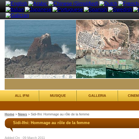
ALL IFNI
MUSIQUE
GALLERIA
CINEM
Home
>
News
>
Sidi-Ifni: Hommage au rôle de la femme
Sidi-Ifni: Hommage au rôle de la femme
Added On : 09 March 2011