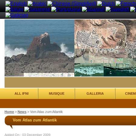
ALL IFNI
MUSIQUE
GALLERIA
CINEM
Home
>
News
>
Vom Atlas zum Atlantik
Vom Atlas zum Atlantik
Added On : 03 December 2009