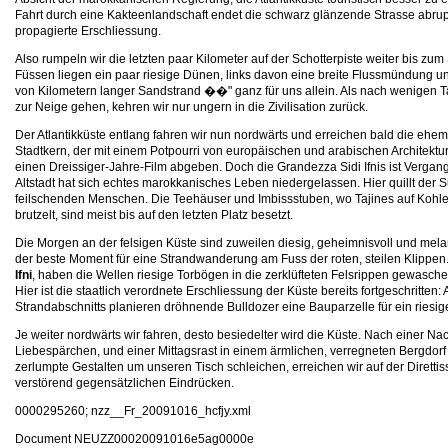
Fahrt durch eine Kakteenlandschaft endet die schwarz glänzende Strasse abrup
propagierte Erschliessung.
Also rumpeln wir die letzten paar Kilometer auf der Schotterpiste weiter bis zu
Füssen liegen ein paar riesige Dünen, links davon eine breite Flussmündung u
von Kilometern langer Sandstrand ��" ganz für uns allein. Als nach wenigen 
zur Neige gehen, kehren wir nur ungern in die Zivilisation zurück.
Der Atlantikküste entlang fahren wir nun nordwärts und erreichen bald die ehe
Stadtkern, der mit einem Potpourri von europäischen und arabischen Architekturst
einen Dreissiger-Jahre-Film abgeben. Doch die Grandezza Sidi Ifnis ist Verga
Altstadt hat sich echtes marokkanisches Leben niedergelassen. Hier quillt der 
feilschenden Menschen. Die Teehäuser und Imbissstuben, wo Tajines auf Kohle
brutzelt, sind meist bis auf den letzten Platz besetzt.
Die Morgen an der felsigen Küste sind zuweilen diesig, geheimnisvoll und melan
der beste Moment für eine Strandwanderung am Fuss der roten, steilen Klippen. 
Ifni
, haben die Wellen riesige Torbögen in die zerklüfteten Felsrippen gewasc
Hier ist die staatlich verordnete Erschliessung der Küste bereits fortgeschritten:
Strandabschnitts planieren dröhnende Bulldozer eine Bauparzelle für ein riesig
Je weiter nordwärts wir fahren, desto besiedelter wird die Küste. Nach einer Na
Liebespärchen, und einer Mittagsrast in einem ärmlichen, verregneten Bergdorf
zerlumpte Gestalten um unseren Tisch schleichen, erreichen wir auf der Diret
verstörend gegensätzlichen Eindrücken.
0000295260; nzz__Fr_20091016_hcfjy.xml
Document NEUZZ00020091016e5ag0000e