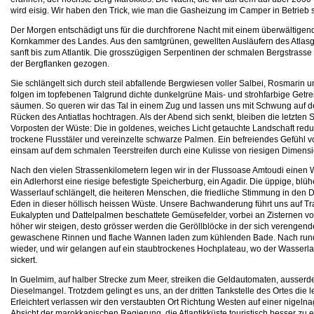
wird eisig. Wir haben den Trick, wie man die Gasheizung im Camper in Betrieb s
Der Morgen entschädigt uns für die durchfrorene Nacht mit einem überwältigende
Kornkammer des Landes. Aus den samtgrünen, gewellten Ausläufern des Atlasgeb
sanft bis zum Atlantik. Die grosszügigen Serpentinen der schmalen Bergstrasse
der Bergflanken gezogen.
Sie schlängelt sich durch steil abfallende Bergwiesen voller Salbei, Rosmarin 
folgen im topfebenen Talgrund dichte dunkelgrüne Mais- und strohfarbige Getre
säumen. So queren wir das Tal in einem Zug und lassen uns mit Schwung auf de
Rücken des Antiatlas hochtragen. Als der Abend sich senkt, bleiben die letzten 
Vorposten der Wüste: Die in goldenes, weiches Licht getauchte Landschaft reduzie
trockene Flusstäler und vereinzelte schwarze Palmen. Ein befreiendes Gefühl von
einsam auf dem schmalen Teerstreifen durch eine Kulisse von riesigen Dimensio
Nach den vielen Strassenkilometern legen wir in der Flussoase Amtoudi einen 
ein Adlerhorst eine riesige befestigte Speicherburg, ein Agadir. Die üppige, blü
Wasserlauf schlängelt, die heiteren Menschen, die friedliche Stimmung in den 
Eden in dieser höllisch heissen Wüste. Unsere Bachwanderung führt uns auf T
Eukalypten und Dattelpalmen beschattete Gemüsefelder, vorbei an Zisternen vo
höher wir steigen, desto grösser werden die Geröllblöcke in der sich verengende
gewaschene Rinnen und flache Wannen laden zum kühlenden Bade. Nach rund 
wieder, und wir gelangen auf ein staubtrockenes Hochplateau, wo der Wasserl
sickert.
In Guelmim, auf halber Strecke zum Meer, streiken die Geldautomaten, ausserd
Dieselmangel. Trotzdem gelingt es uns, an der dritten Tankstelle des Ortes die l
Erleichtert verlassen wir den verstaubten Ort Richtung Westen auf einer nigeln
Absicht der marokkanischen Regierung, die Atlantikküste touristisch besser zu er