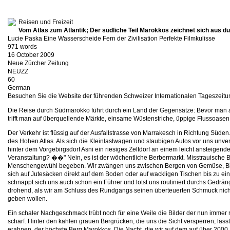
Reisen und Freizeit
Vom Atlas zum Atlantik; Der südliche Teil Marokkos zeichnet sich aus du
Lucie Paska Eine Wasserscheide Fern der Zivilisation Perfekte Filmkulisse
971 words
16 October 2009
Neue Zürcher Zeitung
NEUZZ
60
German
Besuchen Sie die Website der führenden Schweizer Internationalen Tageszeitu
Die Reise durch Südmarokko führt durch ein Land der Gegensätze: Bevor man a
trifft man auf überquellende Märkte, einsame Wüstenstriche, üppige Flussoase
Der Verkehr ist flüssig auf der Ausfallstrasse von Marrakesch in Richtung Süden
des Hohen Atlas. Als sich die Kleinlastwagen und staubigen Autos vor uns unver
hinter dem Vorgebirgsdorf Asni ein riesiges Zeltdorf an einem leicht ansteigend
Veranstaltung? ��" Nein, es ist der wöchentliche Berbermarkt. Misstrauische Bli
Menschengewühl begeben. Wir zwängen uns zwischen Bergen von Gemüse, Bisku
sich auf Jutesäcken direkt auf dem Boden oder auf wackligen Tischen bis zu ei
schnappt sich uns auch schon ein Führer und lotst uns routiniert durchs Gedrän
drohend, als wir am Schluss des Rundgangs seinen überteuerten Schmuck nicht
geben wollen.
Ein schaler Nachgeschmack trübt noch für eine Weile die Bilder der nun immer r
scharf. Hinter den kahlen grauen Bergrücken, die uns die Sicht versperren, läs
erahnen, der höchste Berg Marokkos. Die Nacht, die wir auf dem auf über 2000