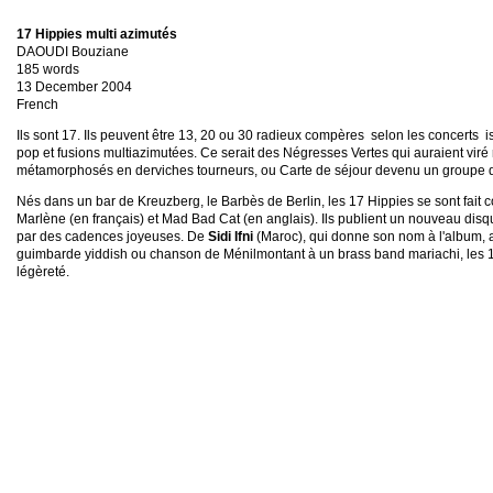
17 Hippies multi azimutés
DAOUDI Bouziane
185 words
13 December 2004
French
Ils sont 17. Ils peuvent être 13, 20 ou 30 radieux compères ­ selon les concerts ­ i
pop et fusions multiazimutées. Ce serait des Négresses Vertes qui auraient vir
métamorphosés en derviches tourneurs, ou Carte de séjour devenu un groupe 
Nés dans un bar de Kreuzberg, le Barbès de Berlin, les 17 Hippies se sont fait co
Marlène (en français) et Mad Bad Cat (en anglais). Ils publient un nouveau disque,
par des cadences joyeuses. De
Sidi Ifni
(Maroc), qui donne son nom à l'album, a
guimbarde yiddish ou chanson de Ménilmontant à un brass band mariachi, les 1
légèreté.