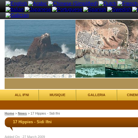
ALL IFNI
MUSIQUE
GALLERIA
CINEM
Home
>
News
>
17 Hippies - Sidi Ifni
17 Hippies - Sidi Ifni
Added On : 27 March 2009