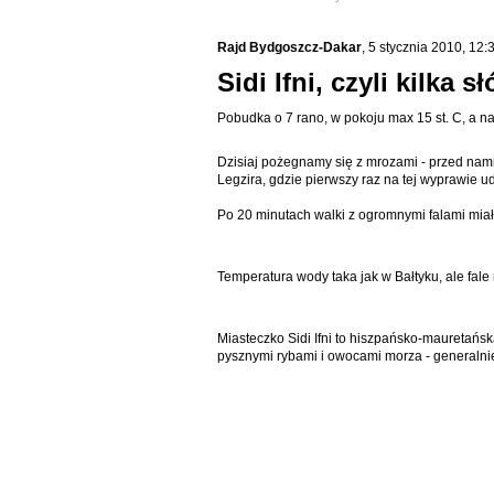
Rajd Bydgoszcz-Dakar
, 5 stycznia 2010, 12:
Sidi Ifni, czyli kilka 
Pobudka o 7 rano, w pokoju max 15 st. C, a na
Dzisiaj pożegnamy się z mrozami - przed nami
Legzira, gdzie pierwszy raz na tej wyprawie u
Po 20 minutach walki z ogromnymi falami mia
Temperatura wody taka jak w Bałtyku, ale fale 
Miasteczko Sidi Ifni to hiszpańsko-mauretań
pysznymi rybami i owocami morza - generalni