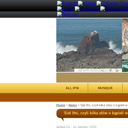
ALL IFNI
MUSIQUE
Home
>
News
>
Sidi Ifni, czyli kilka słów o kąpieli 
Sidi Ifni, czyli kilka słów o kąpieli 
Added On : 10 January 2010