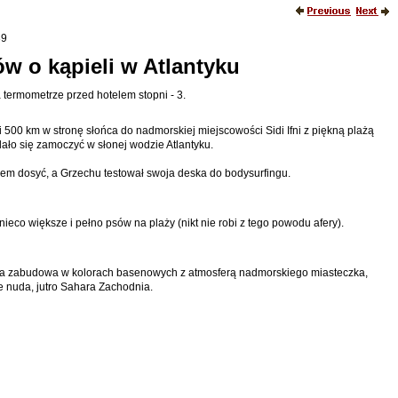
39
słów o kąpieli w Atlantyku
 termometrze przed hotelem stopni - 3.
 500 km w stronę słońca do nadmorskiej miejscowości Sidi Ifni z piękną plażą
dało się zamoczyć w słonej wodzie Atlantyku.
łem dosyć, a Grzechu testował swoja deska do bodysurfingu.
nieco większe i pełno psów na plaży (nikt nie robi z tego powodu afery).
ska zabudowa w kolorach basenowych z atmosferą nadmorskiego miasteczka,
e nuda, jutro Sahara Zachodnia.