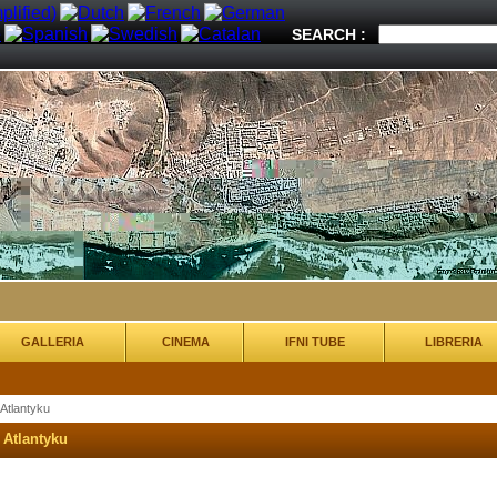
SEARCH :
GALLERIA
CINEMA
IFNI TUBE
LIBRERIA
w Atlantyku
w Atlantyku