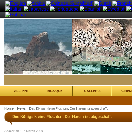
ALL IFNI
MUSIQUE
GALLERIA
CINEM
Home
>
News
>
Des Königs kleine Fluchten; Der Harem ist abgeschafft
Des Königs kleine Fluchten; Der Harem ist abgeschafft
Added On : 27 March 2009