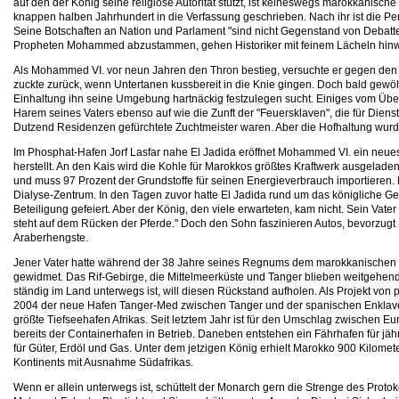
auf den der König seine religiöse Autorität stützt, ist keineswegs marokkanische
knappen halben Jahrhundert in die Verfassung geschrieben. Nach ihr ist die Per
Seine Botschaften an Nation und Parlament "sind nicht Gegenstand von Debatt
Propheten Mohammed abzustammen, gehen Historiker mit feinem Lächeln hinweg
Als Mohammed VI. vor neun Jahren den Thron bestieg, versuchte er gegen den 
zuckte zurück, wenn Untertanen kussbereit in die Knie gingen. Doch bald gewöh
Einhaltung ihn seine Umgebung hartnäckig festzulegen sucht. Einiges vom Übe
Harem seines Vaters ebenso auf wie die Zunft der "Feuersklaven", die für Dien
Dutzend Residenzen gefürchtete Zuchtmeister waren. Aber die Hofhaltung wurde 
Im Phosphat-Hafen Jorf Lasfar nahe El Jadida eröffnet Mohammed VI. ein neue
herstellt. An den Kais wird die Kohle für Marokkos größtes Kraftwerk ausgelade
und muss 97 Prozent der Grundstoffe für seinen Energieverbrauch importieren.
Dialyse-Zentrum. In den Tagen zuvor hatte El Jadida rund um das königliche Ges
Beteiligung gefeiert. Aber der König, den viele erwarteten, kam nicht. Sein Vater
steht auf dem Rücken der Pferde." Doch den Sohn faszinieren Autos, bevorzugt 
Araberhengste.
Jener Vater hatte während der 38 Jahre seines Regnums dem marokkanischen No
gewidmet. Das Rif-Gebirge, die Mittelmeerküste und Tanger blieben weitgehen
ständig im Land unterwegs ist, will diesen Rückstand aufholen. Als Projekt v
2004 der neue Hafen Tanger-Med zwischen Tanger und der spanischen Enklave 
größte Tiefseehafen Afrikas. Seit letztem Jahr ist für den Umschlag zwischen E
bereits der Containerhafen in Betrieb. Daneben entstehen ein Fährhafen für jäh
für Güter, Erdöl und Gas. Unter dem jetzigen König erhielt Marokko 900 Kilome
Kontinents mit Ausnahme Südafrikas.
Wenn er allein unterwegs ist, schüttelt der Monarch gern die Strenge des Protokol