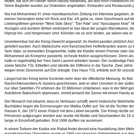
Mutter, die sich im Pariser Vorort Neuilly niederließ, als dort noch Frankreichs 
Seine Begleiter wurden zur Diskretion angehalten. Einkaufen und Restaurants j
Nie hat Mohammed VI. einer marokkanischen Zeitung ein Interview gegeben, do
meiner Generation liebe ich Rock und Rai. Ich gebe zu, mein Geschmack auf die
Lieblingsfilmen gehören "West Side Story", "Der Pate" und "Apocalypse Now". 
Anzügen und dunklen Brillen verkörpert er das Ideal der jungen Marokkaner, 
Hiphop hin- und hergerissen sind: Könnten sie es sich leisten, sie wären wie er.
Unverkennbar hat der König Gewicht angesetzt. Im Herbst passten plötzlich Anz
geliefert wurden. Auch Maßschuhe vom französischen Hoflieferanten waren zu 
Sein Vater, so bemerkten Eingeweihte, hätte die Kleider einem Premier oder Ge
Mohammed als Kronprinz passierte, ist heute freilich ausgeschlossen. Denn a
hatte er regelmäßig bei Yves Saint Laurent arbeiten lassen. Der zuständige Pal
sowie falsche YSL-Etiketten und steckte die Differenz in die Tasche. Zwei Jahre g
wegen einer Zeremonie auf Eile drängte: Das Haus YSL erklärte sich für unzust
Längst hat der König keine Kontrolle mehr über die öffentliche Meinung. Im Ma
Nachrichtensenders Al-Jazeera geschlossen, weil er über Unruhen in der südli
nur über Satelliten-TV erfahren die 33 Millionen Untertanen, was in der Welt g
Autofahrer Bakschisch abpressen, nimmt jemand die Szene mit einem Handy auf, u
Der Monarch hat erkannt, dass es Vertrauen schafft, wenn historische Wahrheite
Buchläden liegen die Erinnerungen von Malika Oufkir auf. Sie ist die Tochter 
Hassan II., der 1972 einen Putsch mit dem Leben bezahlte. Der König rächte sich
Prinzessin aufgezogen worden war, wurde mit Mutter und Geschwistern für 19 
lange in Einzelhaft gehalten. Erst 1996 durften sie ausreisen.
In einem Torturm der Kasba von Rabat findet derzeit eine Ausstellung über Mehdi
marokkanischen Opposition wurde er 1965 von Hassans Geheimdienst aus dem P