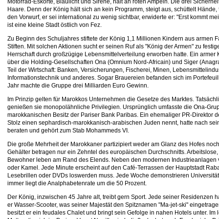
Motorrad-Eskorte, Blaulicht und Sirene, hält an roten Ampeln. Die drei Sicherhe
Haare. Denn der König hält sich an kein Programm, steigt aus, schüttelt Hände, tr
den Vorwurf, er sei international zu wenig sichtbar, erwiderte er: "Erst kommt me
ist eine kleine Stadt östlich von Fez.
Zu Beginn des Schuljahres stiftete der König 1,1 Millionen Kindern aus armen
Stiften. Mit solchen Aktionen sucht er seinen Ruf als "König der Armen" zu festig
Herrschaft durch großzügige Lebensmittelverteilung erworben hatte. Ein armer Kö
über die Holding-Gesellschaften Ona (Omnium Nord-Africain) und Siger (Anagra
Teil der Wirtschaft: Banken, Versicherungen, Fischerei, Minen, Lebensmittelindu
Informationstechnik und anderes. Sogar Brauereien befanden sich im Portefeuil
Jahr machte die Gruppe drei Milliarden Euro Gewinn.
Im Prinzip gelten für Marokkos Unternehmen die Gesetze des Marktes. Tatsächl
genießen sie monopolähnliche Privilegien. Ursprünglich umfasste die Ona-Grupp
marokkanischen Besitz der Pariser Bank Paribas. Ein ehemaliger PR-Direktor der
Stolz einen sephardisch-marokkanisch-arabischen Juden nennt, hatte nach sein
beraten und gehört zum Stab Mohammeds VI.
Die große Mehrheit der Marokkaner partizipiert weder am Glanz des Hofes noch
Gehälter betragen nur ein Zehntel des europäischen Durchschnitts. Arbeitslose,
Bewohner leben am Rand des Elends. Neben den modernen Industrieanlagen von
oder Kamel. Jede Minute erscheint auf den Café-Terrassen der Hauptstadt Rabat
Lesebrillen oder DVDs loswerden muss. Jede Woche demonstrieren Universitäts
immer liegt die Analphabetenrate um die 50 Prozent.
Der König, inzwischen 45 Jahre alt, treibt gern Sport. Jede seiner Residenzen ha
er Wasser-Scooter, was seiner Majestät den Spitznamen "Ma-jet-ski" eingetrage
besitzt er ein feudales Chalet und bringt sein Gefolge in nahen Hotels unter. Im