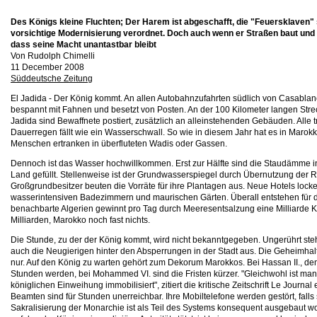
Des Königs kleine Fluchten; Der Harem ist abgeschafft, die "Feuersklaven
vorsichtige Modernisierung verordnet. Doch auch wenn er Straßen baut und m
dass seine Macht unantastbar bleibt
Von Rudolph Chimelli
11 December 2008
Süddeutsche Zeitung
El Jadida - Der König kommt. An allen Autobahnzufahrten südlich von Casablan
bespannt mit Fahnen und besetzt von Posten. An der 100 Kilometer langen Strec
Jadida sind Bewaffnete postiert, zusätzlich an alleinstehenden Gebäuden. Alle 
Dauerregen fällt wie ein Wasserschwall. So wie in diesem Jahr hat es in Marokk
Menschen ertranken in überfluteten Wadis oder Gassen.
Dennoch ist das Wasser hochwillkommen. Erst zur Hälfte sind die Staudämme i
Land gefüllt. Stellenweise ist der Grundwasserspiegel durch Übernutzung de
Großgrundbesitzer beuten die Vorräte für ihre Plantagen aus. Neue Hotels lock
wasserintensiven Badezimmern und maurischen Gärten. Überall entstehen für d
benachbarte Algerien gewinnt pro Tag durch Meeresentsalzung eine Milliarde 
Milliarden, Marokko noch fast nichts.
Die Stunde, zu der der König kommt, wird nicht bekanntgegeben. Ungerührt st
auch die Neugierigen hinter den Absperrungen in der Stadt aus. Die Geheimhalt
nur. Auf den König zu warten gehört zum Dekorum Marokkos. Bei Hassan II., dem
Stunden werden, bei Mohammed VI. sind die Fristen kürzer. "Gleichwohl ist m
königlichen Einweihung immobilisiert", zitiert die kritische Zeitschrift Le Journa
Beamten sind für Stunden unerreichbar. Ihre Mobiltelefone werden gestört, fall
Sakralisierung der Monarchie ist als Teil des Systems konsequent ausgebaut wo