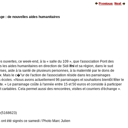
age : de nouvelles aides humanitaires
es ouvertes, ce week-end, à la « salle du 109 », que l'association Pont des
es les aides humanitaires en direction de Sidi
Ifni
et sa région, dans le sud
rses, aide à la santé de plusieurs personnes, à la maternité par le dons de
. Mais le c�"ur de l'action de l'association réside dans les parrainages
es écoles. «Nous avons actuellement 96 parrainages et souhaitons bientôt fêter le
te. « Le parrainage coûte à l'année entre 15 et 50 euros et consiste à participer
et cartables. Cela permet aussi des rencontres, visites et courriers d'échange ».
le(5168623)
 ont été signés ce samedi / Photo Marc Julien