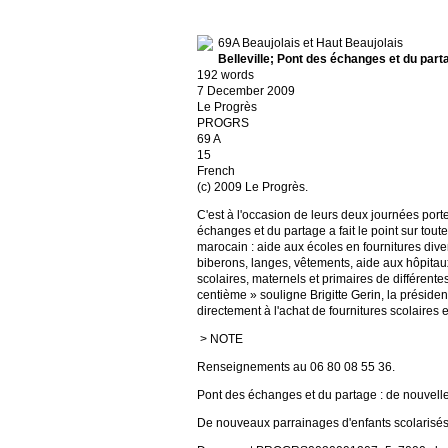
69A Beaujolais et Haut Beaujolais
Belleville; Pont des échanges et du part
192 words
7 December 2009
Le Progrès
PROGRS
69 A
15
French
(c) 2009 Le Progrès.
C'est à l'occasion de leurs deux journées port
échanges et du partage a fait le point sur tout
marocain : aide aux écoles en fournitures dive
biberons, langes, vêtements, aide aux hôpitaux
scolaires, maternels et primaires de différent
centième » souligne Brigitte Gerin, la présiden
directement à l'achat de fournitures scolaires 
> NOTE
Renseignements au 06 80 08 55 36.
Pont des échanges et du partage : de nouvel
De nouveaux parrainages d'enfants scolarisés