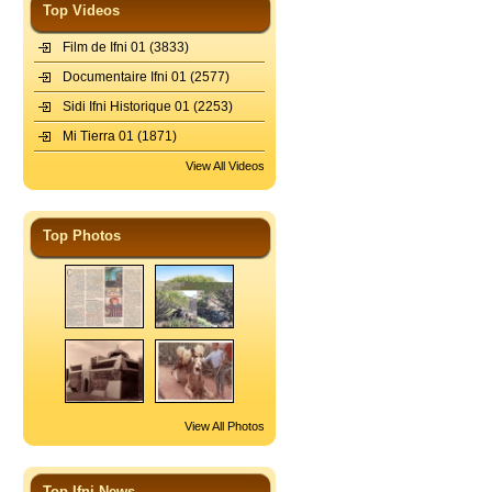
Top Videos
Film de Ifni 01
(3833)
Documentaire Ifni 01
(2577)
Sidi Ifni Historique 01
(2253)
Mi Tierra 01
(1871)
View All Videos
Top Photos
View All Photos
Top Ifni News